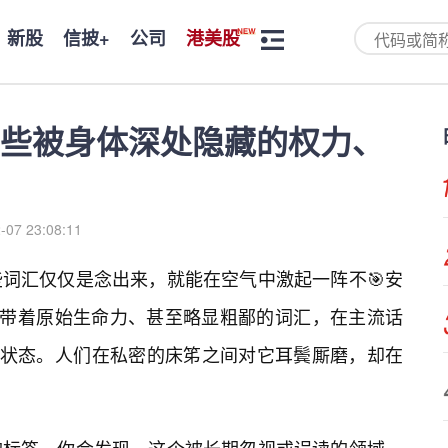
新股
信披+
公司
港美股
些被身体深处隐藏的权力、
-07 23:08:11
词汇仅仅是念出来，就能在空气中激起一阵不🎯安
这个带着原始生命力、甚至略显粗鄙的词汇，在主流话
”的状态。人们在私密的床笫之间对它耳鬓厮磨，却在