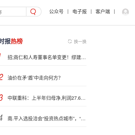
公众号
电子报
客户端
时报
热榜
换一换
招;商仁和人寿董事名单变更！缪建民、刘威武退出，罗立、沈红群等接棒
油价在矛‘盾’中走向何方？
中联重科：上半年归母净,利润27.65亿元，同比增长20.84%
南.平入选投洽会“投资热点城市”，“掘金”南平看过来→