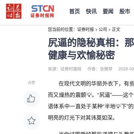
首页
快讯
要闻
股市
您当前的位置：
证券时报
>
公司
>
正文
尻逼的隐秘真相：那
健康与欢愉秘密
来源：证券时报网
作者：张雅琴
2026-02
在现代文明的华丽外衣下，有些
点赞
而又燥热的震颤💡。“尻逼”——
语体系中一直处于某种“半地💡下
明亮的灯光下对其讳莫如深。