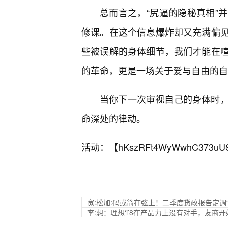
总而言之，“尻逼的隐秘真相”
修课。在这个信息爆炸却又充满偏
些被误解的身体细节，我们才能在
的革命，更是一场关于爱与自由的自
当你下一次审视自己的身体时
命深处的律动。
活动：【
hKszRFt4WyWwhC373uU
宽:松加:码或箭在弦上！二季度货政报告定调
李:想：理想‘i’8在产品力上没有对手，友商