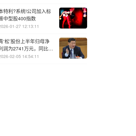
本特利?系统!公司加入标
普中型股400指数
2026-01-27 12:13:11
青‘松’股份上半年归母净
利润为2741万元，同比上
升300.0%
2026-02-05 14:54:11