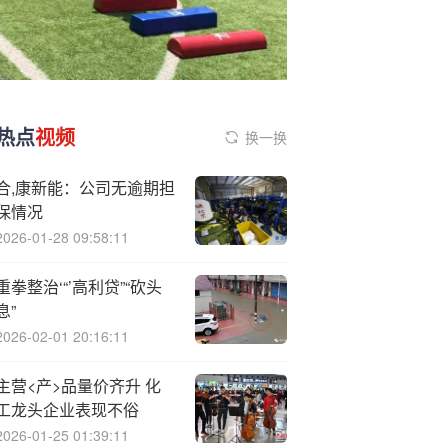
热点
视频
换一换
合,康新能：公司无逾期担
保情况
2026-01-28 09:58:11
重拳整治‘“’高利贷”“砍头
息”
2026-02-01 20:16:11
主营<产>品量价齐升 化
工龙头企业表现不俗
2026-01-25 01:39:11