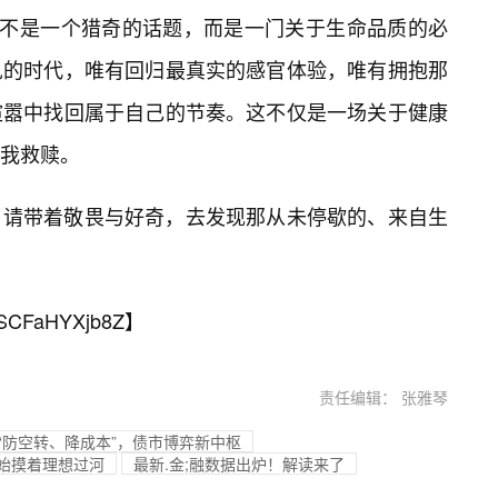
并不是一个猎奇的话题，而是一门关于生命品质的必
见的时代，唯有回归最真实的感官体验，唯有拥抱那
喧嚣中找回属于自己的节奏。这不仅是一场关于健康
我救赎。
，请带着敬畏与好奇，去发现那从未停歇的、来自生
SCFaHYXjb8Z
】
责任编辑： 张雅琴
“防空转、降成本”，债市博弈新中枢
开始摸着理想过河
最新.金;融数据出炉！解读来了