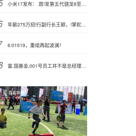
小米17发布：.首!发第五代骁龙8至尊版，售价4499元起
年薪275万招!行副行长王颖，!掌舵招商信诺人寿后会涨薪吗？
6:01519，重组再起波澜！
富.国基金,001号员工并不是总经理陈戈 而是副总林志松？