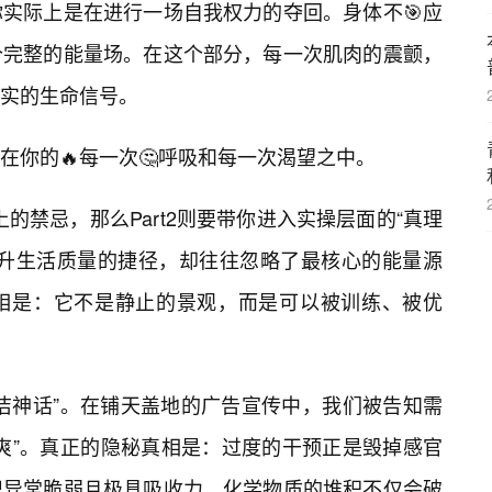
你实际上是在进行一场自我权力的夺回。身体不🎯应
个完整的能量场。在这个部分，每一次肌肉的震颤，
实的生命信号。
在你的🔥每一次🤔呼吸和每一次渴望之中。
上的禁忌，那么Part2则要带你进入实操层面的“真理
提升生活质量的捷径，却往往忽略了最核心的能量源
相是：它不是静止的景观，而是可以被训练、被优
洁神话”。在铺天盖地的广告宣传中，我们被告知需
爽”。真正的隐秘真相是：过度的干预正是毁掉感官
织异常脆弱且极具吸收力，化学物质的堆积不仅会破